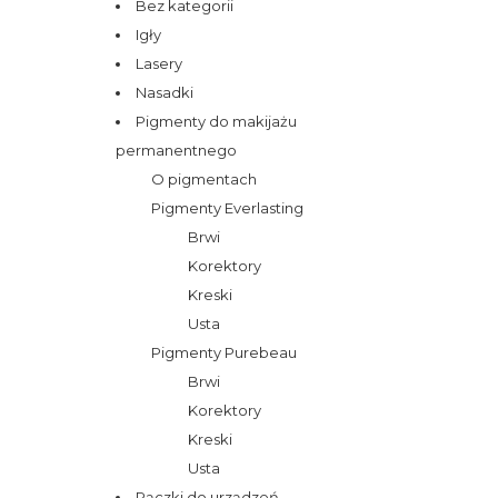
Bez kategorii
Igły
Lasery
Nasadki
Pigmenty do makijażu
permanentnego
O pigmentach
Pigmenty Everlasting
Brwi
Korektory
Kreski
Usta
Pigmenty Purebeau
Brwi
Korektory
Kreski
Usta
Rączki do urządzeń