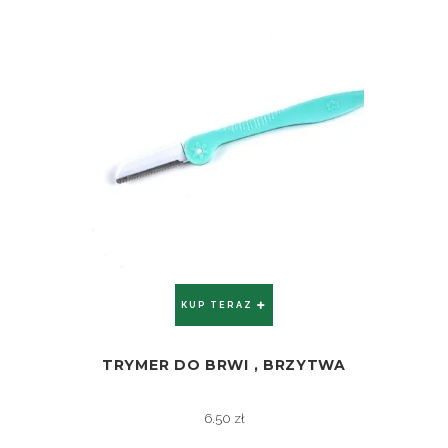
KUP TERAZ
TRYMER DO BRWI , BRZYTWA
ZOBACZ
6.50
zł