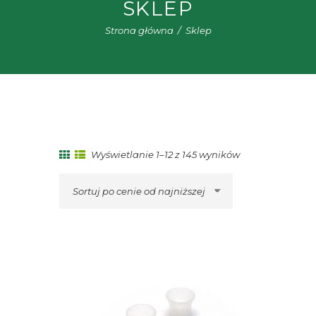
SKLEP
Strona główna
Sklep
Posortowane
Wyświetlanie 1–12 z 145 wyników
według
ceny:
od
niskiej
do
wysokiej