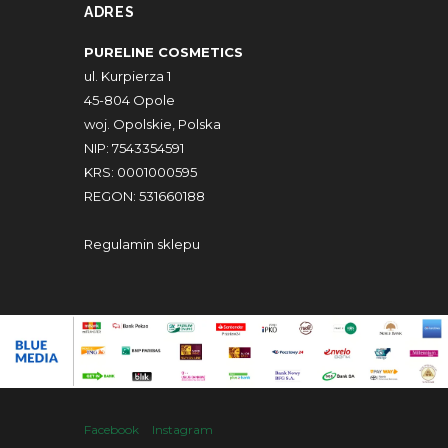
ADRES
PURELINE COSMETICS
ul. Kurpierza 1
45-804 Opole
woj. Opolskie, Polska
NIP: 7543354591
KRS: 0001000595
REGON: 531660188
Regulamin sklepu
Facebook
Instagram