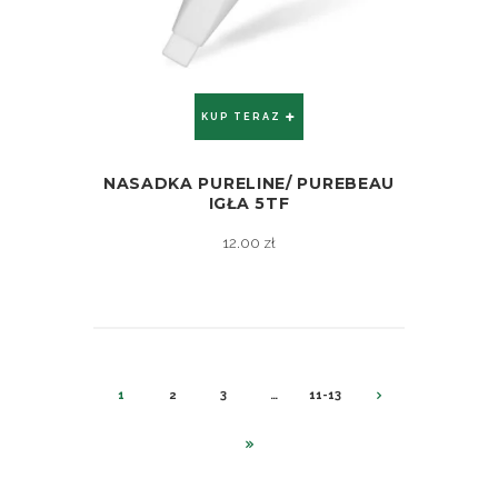
KUP TERAZ
NASADKA PURELINE/ PUREBEAU
ZOBACZ
IGŁA 5TF
12.00
zł
1
2
3
…
11-13