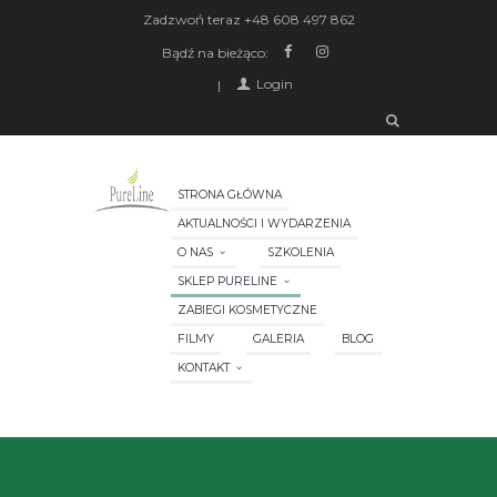
Zadzwoń teraz
+48 608 497 862
Bądź na bieżąco:
Login
STRONA GŁÓWNA
AKTUALNOŚCI I WYDARZENIA
O NAS
SZKOLENIA
SKLEP PURELINE
ZABIEGI KOSMETYCZNE
FILMY
GALERIA
BLOG
KONTAKT