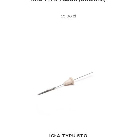
ZOBACZ
10.00
zł
IGŁA TYPU 5TO
ZOBACZ