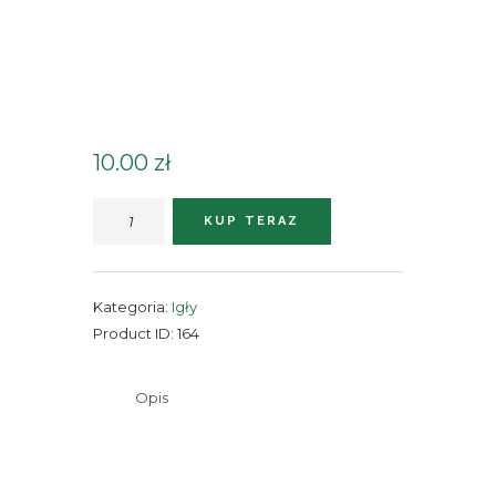
10.00
zł
ilość
KUP TERAZ
Igła
typu
1
Kategoria:
Igły
T
Product ID:
164
Opis