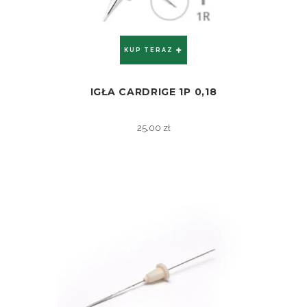
KUP TERAZ
IGŁA CARDRIGE 1P 0,18
ZOBACZ
25.00
zł