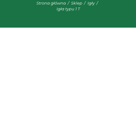
Strona główna
Sklep
Igły
Igła typu 1 T