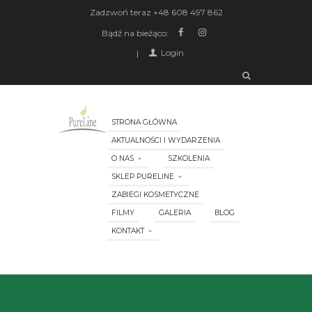
Zadzwoń teraz
+48 608 497 862
Bądź na bieżąco:
Login
STRONA GŁÓWNA
AKTUALNOŚCI I WYDARZENIA
O NAS
SZKOLENIA
SKLEP PURELINE
ZABIEGI KOSMETYCZNE
FILMY
GALERIA
BLOG
KONTAKT