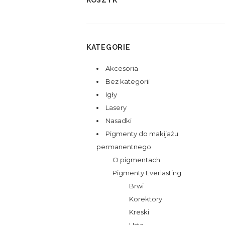
KOSZYK
KATEGORIE
Akcesoria
Bez kategorii
Igły
Lasery
Nasadki
Pigmenty do makijażu
permanentnego
O pigmentach
Pigmenty Everlasting
Brwi
Korektory
Kreski
Usta