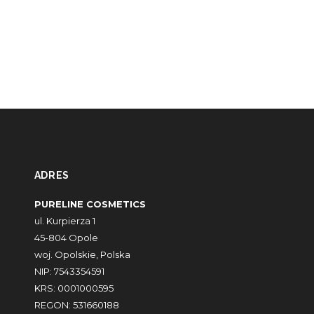
ADRES
PURELINE COSMETICS
ul. Kurpierza 1
45-804 Opole
woj. Opolskie, Polska
NIP: 7543354591
KRS: 0001000595
REGON: 531660188