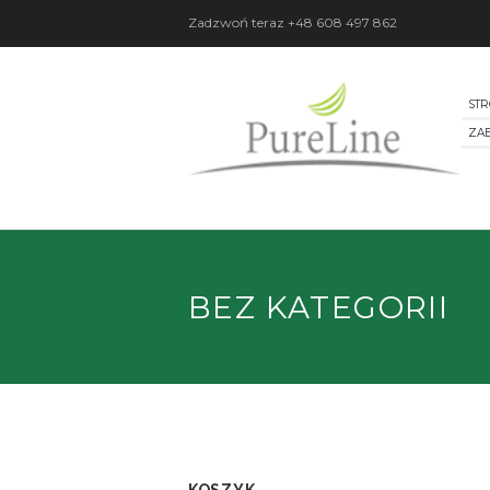
Zadzwoń teraz
+48 608 497 862
ST
ZA
BEZ KATEGORII