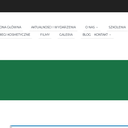
RONA GŁÓWNA
AKTUALNOŚCI I WYDARZENIA
O NAS
SZKOLENIA
BIEGI KOSMETYCZNE
FILMY
GALERIA
BLOG
KONTAKT