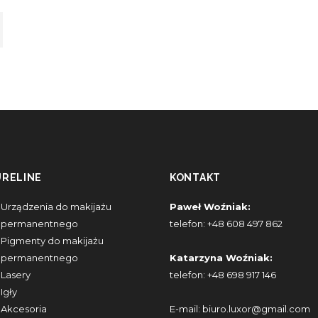
URELINE
KONTAKT
Urządzenia do makijażu
Paweł Woźniak:
permanentnego
telefon:
+48 608 497 862
Pigmenty do makijażu
permanentnego
Katarzyna Woźniak:
Lasery
telefon:
+48 698 917 146
Igły
Akcesoria
E-mail:
biuro.luxor@gmail.com