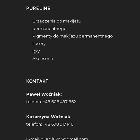
PURELINE
Urządzenia do makijażu
permanentnego
Pigmenty do makijażu permanentnego
Lasery
Igły
Akcesoria
KONTAKT
Paweł Woźniak:
telefon:
+48 608 497 862
Katarzyna Woźniak:
telefon:
+48 698 917 146
E-mail:
biuro.luxor@gmail.com