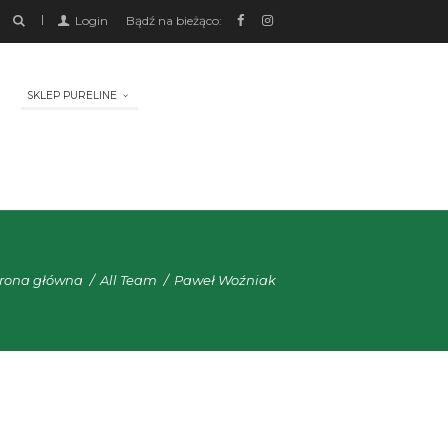
Login
Bądź na bieżąco:
SKLEP PURELINE
trona główna
All Team
Paweł Woźniak