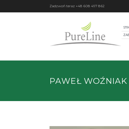
Zadzwoń teraz
+48 608 497 862
ST
ZA
PAWEŁ WOŹNIAK