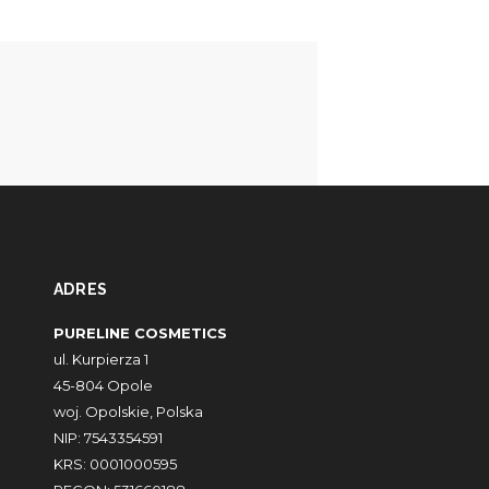
ADRES
PURELINE COSMETICS
ul. Kurpierza 1
45-804 Opole
woj. Opolskie, Polska
NIP: 7543354591
KRS: 0001000595