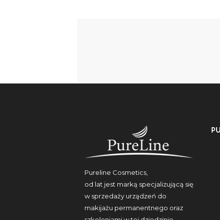
P
Pureline Cosmetics,
od lat jest marką specjalizującą się
w sprzedaży urządzeń do
makijażu permanentnego oraz
szkoleniami w tej dziedzinie.