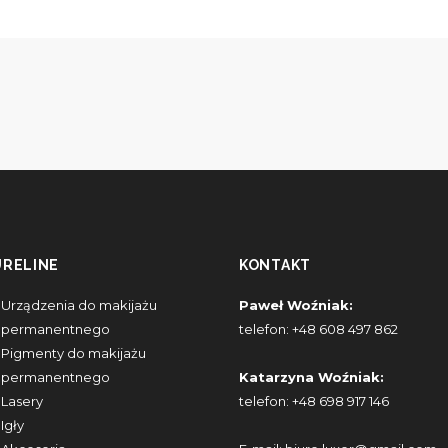
URELINE
KONTAKT
Urządzenia do makijażu
Paweł Woźniak:
permanentnego
telefon:
+48 608 497 862
Pigmenty do makijażu
permanentnego
Katarzyna Woźniak:
Lasery
telefon:
+48 698 917 146
Igły