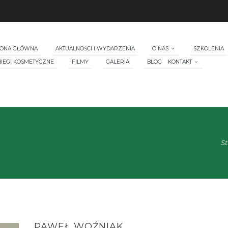
RONA GŁÓWNA
AKTUALNOŚCI I WYDARZENIA
O NAS
SZKOLENIA
BIEGI KOSMETYCZNE
FILMY
GALERIA
BLOG
KONTAKT
S
PAWEŁ WOŹNIAK