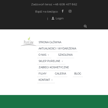
Zadzwoń teraz
+48 608 497 862
Bądź na bieżąco:
Login
STRONA GŁÓWNA
AKTUALNOŚCI I WYDARZENIA
O NAS
SZKOLENIA
SKLEP PURELINE
ZABIEGI KOSMETYCZNE
FILMY
GALERIA
BLOG
KONTAKT