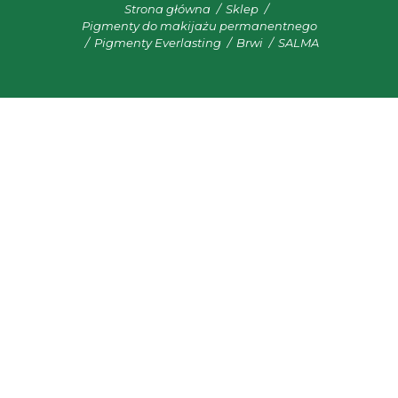
Strona główna
Sklep
Pigmenty do makijażu permanentnego
Pigmenty Everlasting
Brwi
SALMA