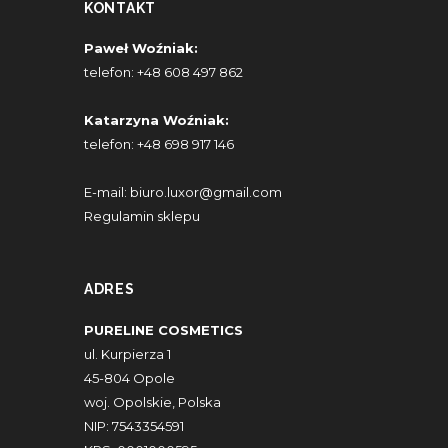
KONTAKT
Paweł Woźniak:
telefon:
+48 608 497 862
Katarzyna Woźniak:
telefon:
+48 698 917 146
E-mail:
biuro.luxor@gmail.com
Regulamin sklepu
ADRES
PURELINE COSMETICS
ul. Kurpierza 1
45-804 Opole
woj. Opolskie, Polska
NIP: 7543354591