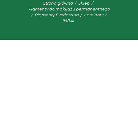
Strona główna
Sklep
Pigmenty do makijażu permanentnego
Pigmenty Everlasting
Korektory
INBAL