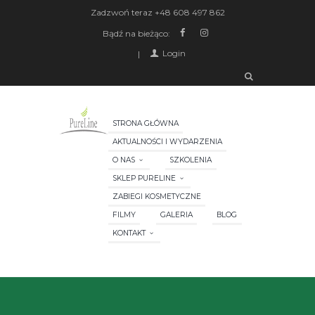
Zadzwoń teraz
+48 608 497 862
Bądź na bieżąco:
Login
STRONA GŁÓWNA
AKTUALNOŚCI I WYDARZENIA
O NAS
SZKOLENIA
SKLEP PURELINE
ZABIEGI KOSMETYCZNE
FILMY
GALERIA
BLOG
KONTAKT