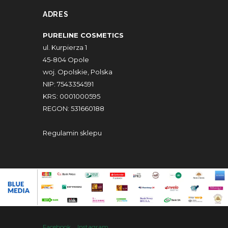
ADRES
PURELINE COSMETICS
ul. Kurpierza 1
45-804 Opole
woj. Opolskie, Polska
NIP: 7543354591
KRS: 0001000595
REGON: 531660188
Regulamin sklepu
Facebook
Instagram