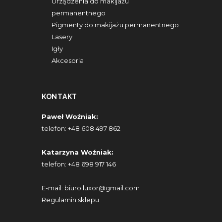
Urządzenia do makijażu
permanentnego
Pigmenty do makijażu permanentnego
Lasery
Igły
Akcesoria
KONTAKT
Paweł Woźniak:
telefon:
+48 608 497 862
Katarzyna Woźniak:
telefon:
+48 698 917 146
E-mail:
biuro.luxor@gmail.com
Regulamin sklepu