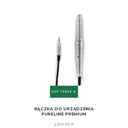
KUP TERAZ
RĄCZKA DO URZĄDZENIA
ZOBACZ
PURELINE PREMIUM
3,500.00
zł