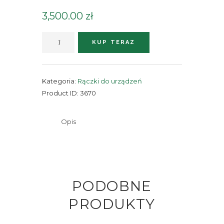
3,500.00
zł
ilość
KUP TERAZ
Rączka
na
igłę
Kategoria:
Rączki do urządzeń
Cardridge
Product ID:
3670
Opis
PODOBNE
PRODUKTY