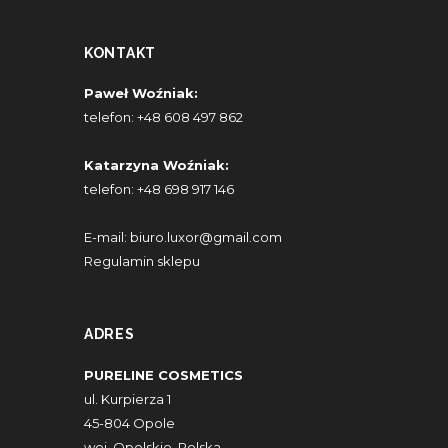
KONTAKT
Paweł Woźniak:
telefon:
+48 608 497 862
Katarzyna Woźniak:
telefon:
+48 698 917 146
E-mail:
biuro.luxor@gmail.com
Regulamin sklepu
ADRES
PURELINE COSMETICS
ul. Kurpierza 1
45-804 Opole
woj. Opolskie, Polska