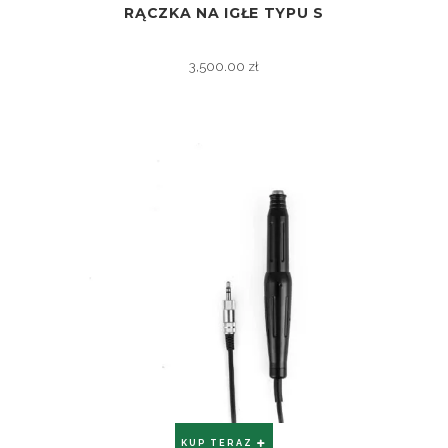
RĄCZKA NA IGŁE TYPU S
ZOBACZ
3,500.00
zł
KUP TERAZ