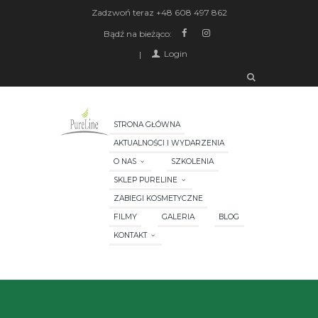
Zadzwoń teraz
+48 608 497 862
Bądź na bieżąco:
Login
STRONA GŁÓWNA
AKTUALNOŚCI I WYDARZENIA
O NAS
SZKOLENIA
SKLEP PURELINE
ZABIEGI KOSMETYCZNE
FILMY
GALERIA
BLOG
KONTAKT