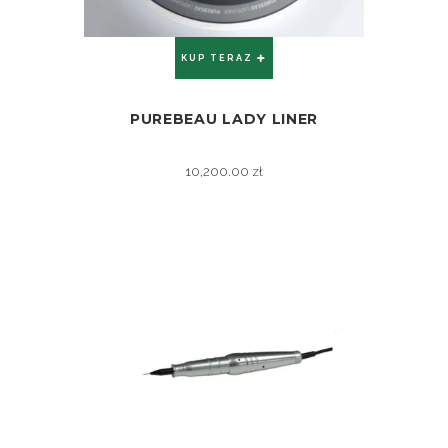
KUP TERAZ
PUREBEAU LADY LINER
ZOBACZ
10,200.00
zł