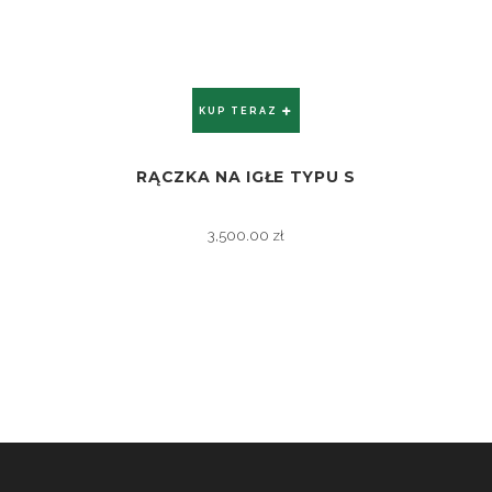
KUP TERAZ
RĄCZKA NA IGŁE TYPU S
ZOBACZ
3,500.00
zł