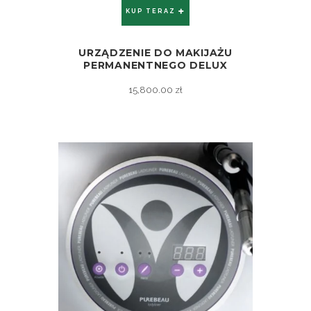
KUP TERAZ
URZĄDZENIE DO MAKIJAŻU
ZOBACZ
PERMANENTNEGO DELUX
15,800.00
zł