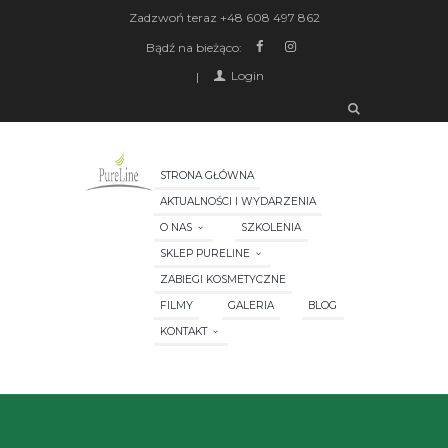
Zadzwoń teraz
+48 608 497 862
Bądź na bieżąco:
Login
STRONA GŁÓWNA
AKTUALNOŚCI I WYDARZENIA
O NAS
SZKOLENIA
SKLEP PURELINE
ZABIEGI KOSMETYCZNE
FILMY
GALERIA
BLOG
KONTAKT