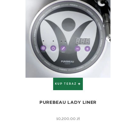
KUP TERAZ
PUREBEAU LADY LINER
ZOBACZ
10,200.00
zł