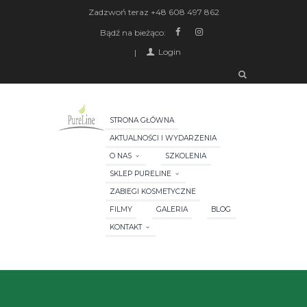
Zadzwoń teraz
+48 608 497 862
Bądź na bieżąco:
Login
STRONA GŁÓWNA
AKTUALNOŚCI I WYDARZENIA
O NAS
SZKOLENIA
SKLEP PURELINE
ZABIEGI KOSMETYCZNE
FILMY
GALERIA
BLOG
KONTAKT