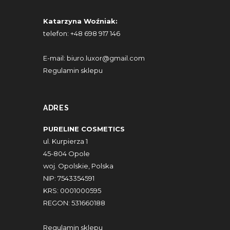
Katarzyna Woźniak:
telefon:
+48 698 917 146
E-mail:
biuro.luxor@gmail.com
Regulamin sklepu
ADRES
PURELINE COSMETICS
ul. Kurpierza 1
45-804 Opole
woj. Opolskie, Polska
NIP: 7543354591
KRS: 0001000595
REGON: 531660188
Regulamin sklepu