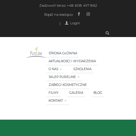
Zadzwoń teraz
+48 608 497 862
Bądź na bieżąco:
Login
STRONA GŁÓWNA
AKTUALNOŚCI I WYDARZENIA
O NAS
SZKOLENIA
SKLEP PURELINE
ZABIEGI KOSMETYCZNE
FILMY
GALERIA
BLOG
KONTAKT