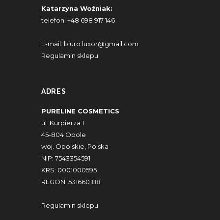
Katarzyna Woźniak:
telefon:
+48 698 917 146
E-mail:
biuro.luxor@gmail.com
Regulamin sklepu
ADRES
PURELINE COSMETICS
ul. Kurpierza 1
45-804 Opole
woj. Opolskie, Polska
NIP: 7543354591
KRS: 0001000595
REGON: 531660188
Regulamin sklepu