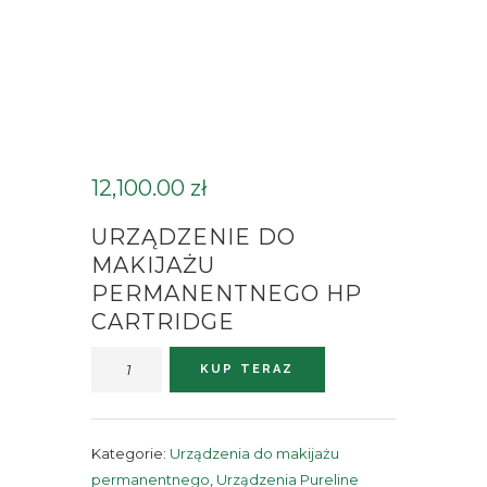
12,100.00
zł
URZĄDZENIE DO
MAKIJAŻU
PERMANENTNEGO HP
CARTRIDGE
ilość
KUP TERAZ
Urządzenie
do
makijażu
Kategorie:
Urządzenia do makijażu
permanentnego
permanentnego
,
Urządzenia Pureline