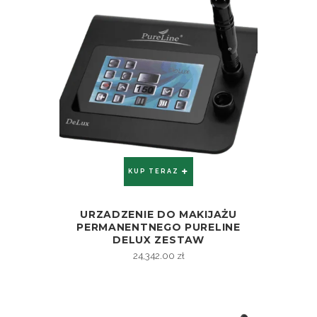
KUP TERAZ
URZADZENIE DO MAKIJAŻU
ZOBACZ
PERMANENTNEGO PURELINE
DELUX ZESTAW
24,342.00
zł