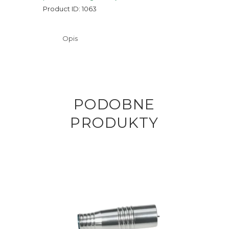
HP
Product ID:
1063
Cartridge
Opis
PODOBNE
PRODUKTY