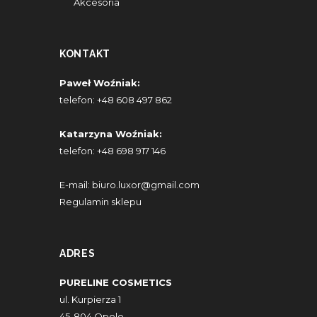
Akcesoria
KONTAKT
Paweł Woźniak:
telefon:
+48 608 497 862
Katarzyna Woźniak:
telefon:
+48 698 917 146
E-mail:
biuro.luxor@gmail.com
Regulamin sklepu
ADRES
PURELINE COSMETICS
ul. Kurpierza 1
45-804 Opole