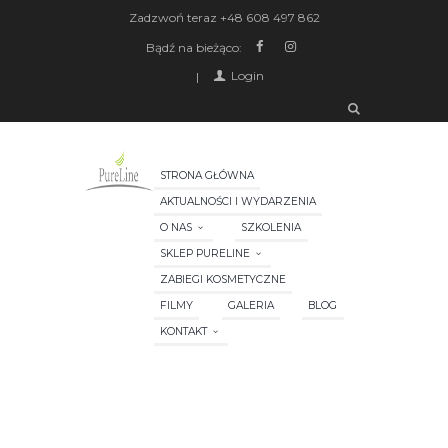
Zadzwoń teraz
+48 608 497 862
Bądź na bieżąco:
Login
STRONA GŁÓWNA
AKTUALNOŚCI I WYDARZENIA
O NAS
SZKOLENIA
SKLEP PURELINE
ZABIEGI KOSMETYCZNE
FILMY
GALERIA
BLOG
KONTAKT