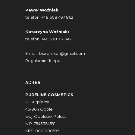
Paweł Woźniak:
telefon:
+48 608 497 862
Katarzyna Woźniak:
telefon:
+48 698 917 146
E-mail:
biuro.luxor@gmail.com
Regulamin sklepu
ADRES
PURELINE COSMETICS
ul. Kurpierza 1
45-804 Opole
woj. Opolskie, Polska
NIP: 7543354591
KRS: 0001000595