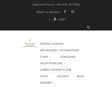
Zadzwoń teraz
+48 608 497 862
Bądź na bieżąco:
Login
STRONA GŁÓWNA
AKTUALNOŚCI I WYDARZENIA
O NAS
SZKOLENIA
SKLEP PURELINE
ZABIEGI KOSMETYCZNE
FILMY
GALERIA
BLOG
KONTAKT