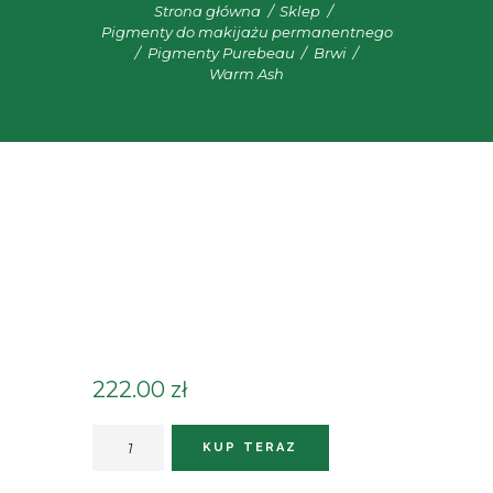
Strona główna
Sklep
Pigmenty do makijażu permanentnego
Pigmenty Purebeau
Brwi
Warm Ash
222.00
zł
ilość
KUP TERAZ
Warm
Ash