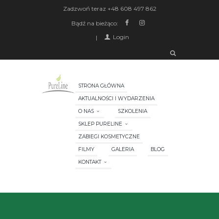
Zadzwoń teraz
+48 608 497 862
Bądź na bieżąco:
Login
STRONA GŁÓWNA
AKTUALNOŚCI I WYDARZENIA
O NAS
SZKOLENIA
SKLEP PURELINE
ZABIEGI KOSMETYCZNE
FILMY
GALERIA
BLOG
KONTAKT