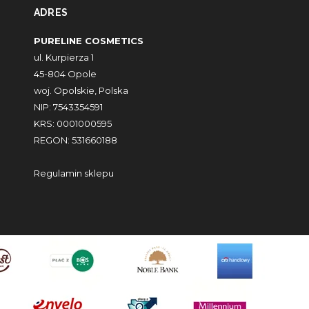
ADRES
PURELINE COSMETICS
ul. Kurpierza 1
45-804 Opole
woj. Opolskie, Polska
NIP: 7543354591
KRS: 0001000595
REGON: 531660188
Regulamin sklepu