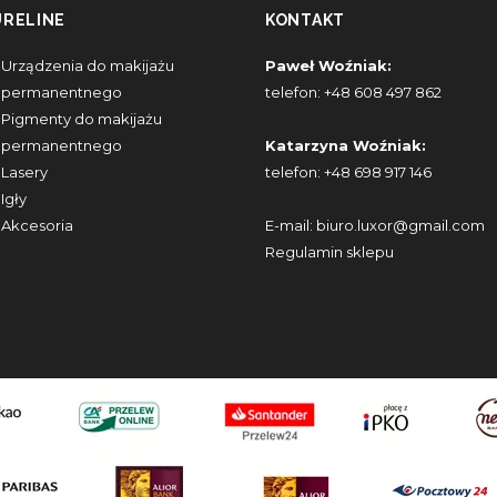
URELINE
KONTAKT
Urządzenia do makijażu
Paweł Woźniak:
permanentnego
telefon:
+48 608 497 862
Pigmenty do makijażu
permanentnego
Katarzyna Woźniak:
Lasery
telefon:
+48 698 917 146
Igły
Akcesoria
E-mail:
biuro.luxor@gmail.com
Regulamin sklepu