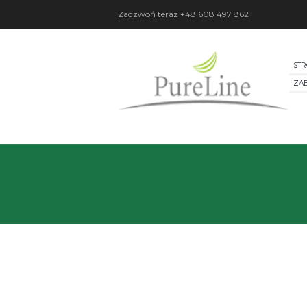
Zadzwoń teraz
+48 608 497 862
ST
ZA