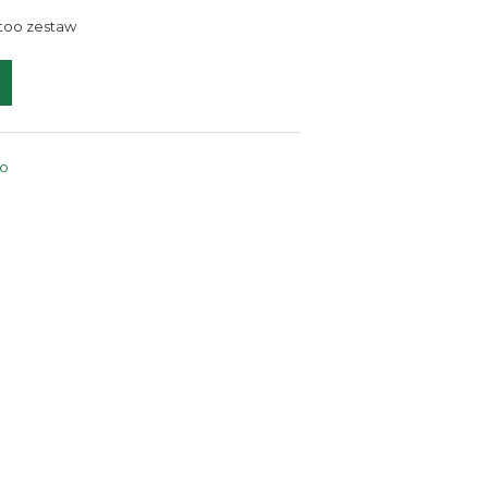
ttoo zestaw
oo