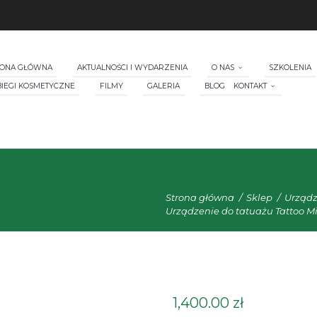
RONA GŁÓWNA
AKTUALNOŚCI I WYDARZENIA
O NAS
SZKOLENIA
BIEGI KOSMETYCZNE
FILMY
GALERIA
BLOG
KONTAKT
Strona główna
Sklep
Urządz
Urządzenie do tatuażu Tattoo M
1,400.00
zł