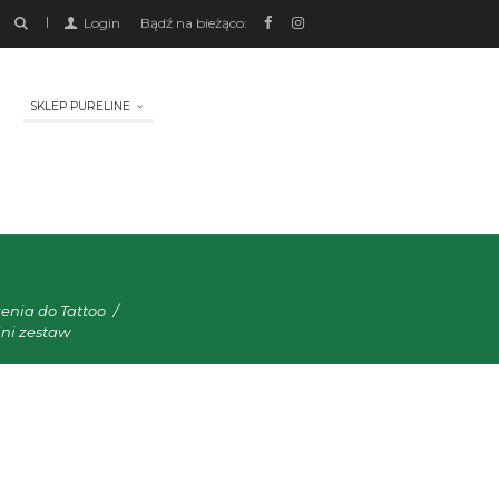
Login
Bądź na bieżąco:
SKLEP PURELINE
enia do Tattoo
ini zestaw