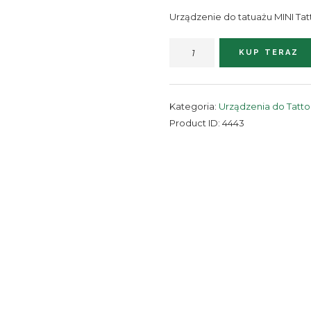
Urządzenie do tatuażu MINI Ta
ilość
KUP TERAZ
Urządzenie
do
tatuażu
Kategoria:
Urządzenia do Tatt
Tattoo
Product ID:
4443
Mini
zestaw