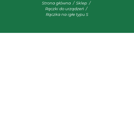
Strona główna
Sklep
Rączki do urządzeń
Rączka na igłe typu S