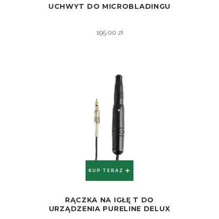
UCHWYT DO MICROBLADINGU
ZOBACZ
195.00
zł
KUP TERAZ
RĄCZKA NA IGŁĘ T DO
ZOBACZ
URZĄDZENIA PURELINE DELUX