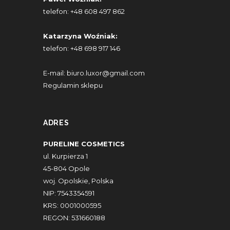
telefon:
+48 608 497 862
Katarzyna Woźniak:
telefon:
+48 698 917 146
E-mail:
biuro.luxor@gmail.com
Regulamin sklepu
ADRES
PURELINE COSMETICS
ul. Kurpierza 1
45-804 Opole
woj. Opolskie, Polska
NIP: 7543354591
KRS: 0001000595
REGON: 531660188