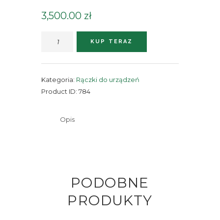
3,500.00
zł
ilość
KUP TERAZ
Rączka
na
igłe
Kategoria:
Rączki do urządzeń
typu
Product ID:
784
S
Opis
PODOBNE
PRODUKTY