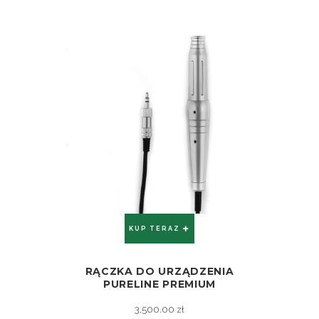
KUP TERAZ
RĄCZKA DO URZĄDZENIA
ZOBACZ
PURELINE PREMIUM
3,500.00
zł