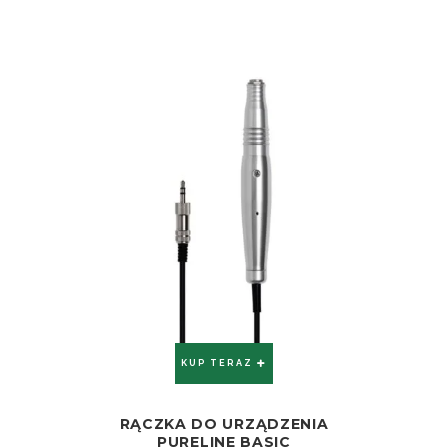
KUP TERAZ
RĄCZKA DO URZĄDZENIA
ZOBACZ
PURELINE BASIC