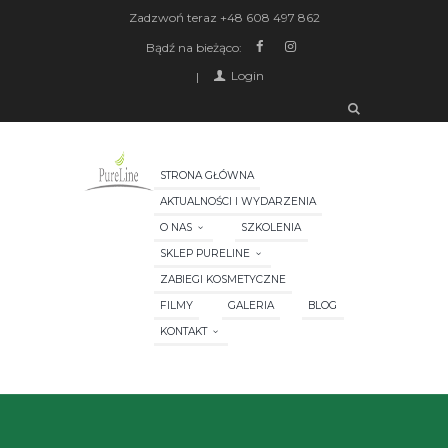
Zadzwoń teraz
+48 608 497 862
Bądź na bieżąco:
Login
STRONA GŁÓWNA
AKTUALNOŚCI I WYDARZENIA
O NAS
SZKOLENIA
SKLEP PURELINE
ZABIEGI KOSMETYCZNE
FILMY
GALERIA
BLOG
KONTAKT