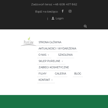
Zadzwoń teraz
+48 608 497 862
Bądź na bieżąco:
Login
STRONA GŁÓWNA
AKTUALNOŚCI I WYDARZENIA
O NAS
SZKOLENIA
SKLEP PURELINE
ZABIEGI KOSMETYCZNE
FILMY
GALERIA
BLOG
KONTAKT