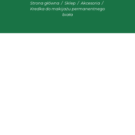
Strona główna
Sklep
Akcesoria
Kredka do makijażu permanentnego
biała