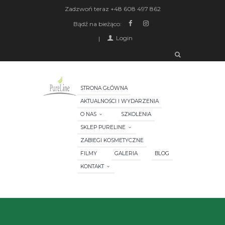
Zadzwoń teraz
+48 608 497 862
Bądź na bieżąco:
Login
STRONA GŁÓWNA
AKTUALNOŚCI I WYDARZENIA
O NAS
SZKOLENIA
SKLEP PURELINE
ZABIEGI KOSMETYCZNE
FILMY
GALERIA
BLOG
KONTAKT