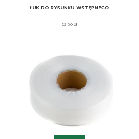
ŁUK DO RYSUNKU WSTĘPNEGO
ZOBACZ
62.00
zł