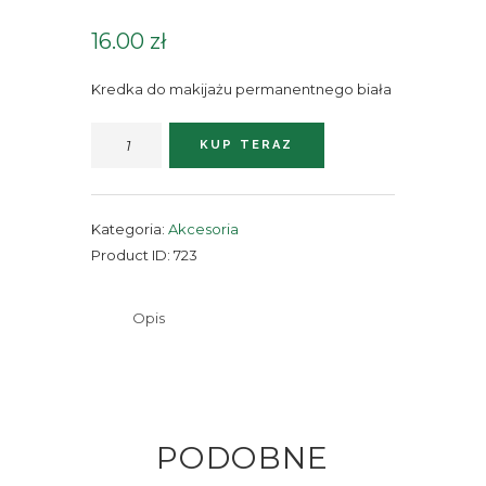
16.00
zł
Kredka do makijażu permanentnego biała
ilość
KUP TERAZ
Kredka
do
makijażu
Kategoria:
Akcesoria
permanentnego
Product ID:
723
biała
Opis
PODOBNE