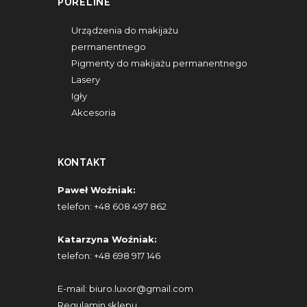
PURELINE
Urządzenia do makijażu
permanentnego
Pigmenty do makijażu permanentnego
Lasery
Igły
Akcesoria
KONTAKT
Paweł Woźniak:
telefon:
+48 608 497 862
Katarzyna Woźniak:
telefon:
+48 698 917 146
E-mail:
biuro.luxor@gmail.com
Regulamin sklepu