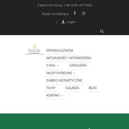
Zadzwoń teraz
+48 608 497 862
Bądź na bieżąco:
Login
STRONA GŁÓWNA
AKTUALNOŚCI I WYDARZENIA
O NAS
SZKOLENIA
SKLEP PURELINE
ZABIEGI KOSMETYCZNE
FILMY
GALERIA
BLOG
KONTAKT